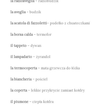
la radiosveglia
– radiobudzik
la sveglia
– budzik
la scatola di fazzoletti
– pudełko z chusteczkami
la borsa calda
– termofor
il tappeto
– dywan
il lampadario
– żyrandol
la termocoperta
– mata grzewcza do łóżka
la biancheria
– pościel
la coperta
– lekkie przykrycie zamiast kołdry
il piumone
– ciepła kołdra