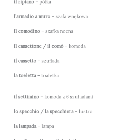
il ripiano
– półka
l’armadio a muro
– szafa wnękowa
il comodino
– szafka nocna
il cassettone / il comò
– komoda
il cassetto
– szuflada
la toeletta
– toaletka
il settimino
– komoda z 6 szufladami
lo specchio / la specchiera
– lustro
la lampada
– lampa