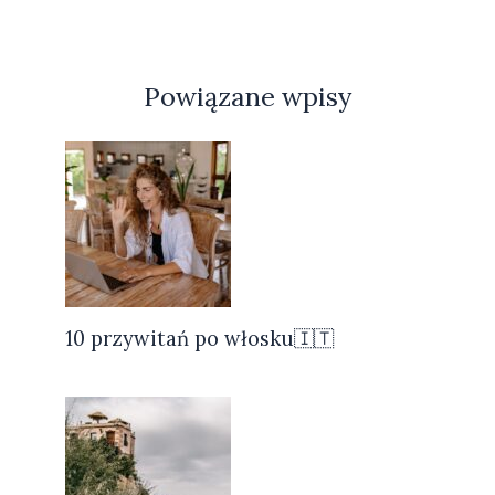
Powiązane wpisy
10 przywitań po włosku🇮🇹