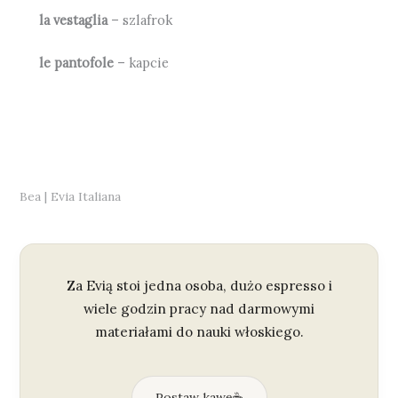
la vestaglia
– szlafrok
le pantofole
– kapcie
Bea | Evia Italiana
Za Evią stoi jedna osoba, dużo espresso i
wiele godzin pracy nad darmowymi
materiałami do nauki włoskiego.
Postaw kawę
☕