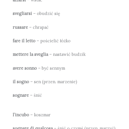
svegliarsi
– obudzić się
russare
– chrapać
fare il letto
– pościelić łóżko
mettere la sveglia
– nastawić budzik
avere sonno
– być sennym
il sogno
– sen (przen. marzenie)
sognare
– śnić
l’incubo
– koszmar
sognare di qualcosa
– śnić o czymś (przen. marzyć)