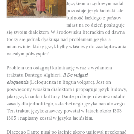
Językiem urzędowym nadal
pozostaje język łaciński, ale
ludność każdego z państw-
miast na co dzień posługuje
się swoim dialektem. W środowisku literackim od dawna
toczy się jednak dyskusja nad problemem języka, a
mianowicie: który język byłby właściwy do zaadaptowania
na całym półwyspie?
Problem ten osiągnął kulminację wraz z wydaniem
traktatu Dantego Alghieri,
Il De vulgari
eloquentia
(L’eloquenza in lingua volgare). Jest on
poświęcony włoskim dialektom i propaguje język ludowy,
jako język nauki i kultury. Dante próbuje również ustalić
zasady dla jednolitego, szlachetnego języka narodowego.
Ten traktat językoznawczy powstał w latach około 1303 –
1305 i napisany został w języku łacińskim.
Dlaczego Dante pisał po łacinie skoro usiłował przekonać