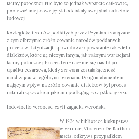
łaciny potocznej. Nie było to jednak wyparcie całkowite,
ponieważ miejscowe języki odciskały swój ślad na łacinie
ludowej.
Rozległość terenów podbitych przez Rzymian i związane
z tym olbrzymie zróżnicowanie narodów poddanych
procesowi latynizacji, spowodowało powstanie tak wielu
dialektów, które są niczym innym, jak różnymi wariacjami
łaciny potocznej. Proces ten znacznie się nasilił po
upadku cesarstwa, kiedy zerwana została łączność
między poszczególnymi terenami. Drugim elementem
mającym wpływ na zróżnicowanie dialektów był proces
naturalnej ewolucji jakiemu podlegają wszystkie języki.
Indovinello veronese, czyli zagadka werońska
W 1924 w bibliotece biskupstwa
w Veronie, Vincenzo De Bartholo
maeis, odkrywa przypadkiem