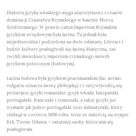
Historia języka włoskiego sięga starożytności i czasów
dominacji Cesarstwa Rzymskiego w basenie Morza
Śródziemnego. W prawie całym Imperium Rzymskim
językiem urzędowym była łacina. Ta jednak była
niejednorodna i podzielona na dwie odmiany. Literaci i
ludzie kultury posługiwali się łaciną klasyczną, zaś
zwykli mieszkańcy imperium rzymskiego mówili
językiem potocznym (ludowym).
Łacina ludowa była językiem praromańskim (łac. sermo
vulgaris oznacza mowę plebejską) i z niej wywodzą się
późniejsze języki romańskie: język włoski, hiszpański,
portugalski, francuski i rumuński, a także języki już
wymarłe jak judeo-portugalski oraz dalmatyński, który
zniknął w czerwcu 1898 roku, wraz ze śmiercią na wyspie
Krk, Tuone Udaina – ostatniej osoby, która nim się
posługiwała.