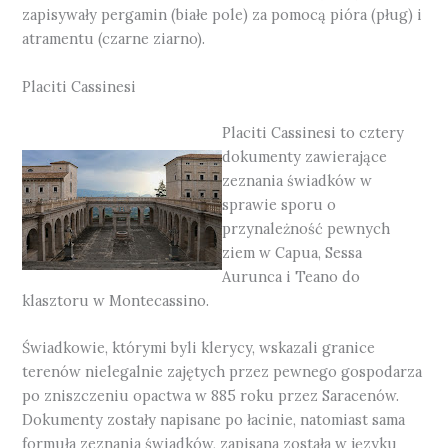
zapisywały pergamin (białe pole) za pomocą pióra (pług) i
atramentu (czarne ziarno).
Placiti Cassinesi
Placiti Cassinesi to cztery
dokumenty zawierające
zeznania świadków w
sprawie sporu o
przynależność pewnych
ziem w Capua, Sessa
Aurunca i Teano do
klasztoru w Montecassino.
Świadkowie, którymi byli klerycy, wskazali granice
terenów nielegalnie zajętych przez pewnego gospodarza
po zniszczeniu opactwa w 885 roku przez Saracenów.
Dokumenty zostały napisane po łacinie, natomiast sama
formuła zeznania świadków, zapisana została w języku