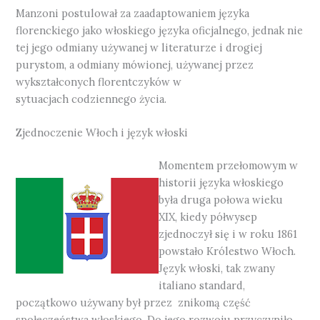
Manzoni postulował za zaadaptowaniem języka
florenckiego jako włoskiego języka oficjalnego, jednak nie
tej jego odmiany używanej w literaturze i drogiej
purystom, a odmiany mówionej, używanej przez
wykształconych florentczyków w
sytuacjach codziennego życia.
Zjednoczenie Włoch i język włoski
Momentem przełomowym w
historii języka włoskiego
była druga połowa wieku
XIX, kiedy półwysep
zjednoczył się i w roku 1861
powstało Królestwo Włoch.
Język włoski, tak zwany
italiano standard,
początkowo używany był przez znikomą część
społeczeństwa włoskiego. Do jego rozwoju przyczyniło