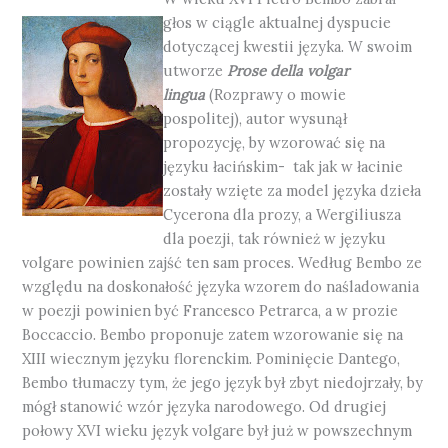
głos w ciągle aktualnej dyspucie
dotyczącej kwestii języka. W swoim
utworze
Prose della volgar
lingua
(Rozprawy o mowie
pospolitej), autor wysunął
propozycję, by wzorować się na
języku łacińskim- tak jak w łacinie
zostały wzięte za model języka dzieła
Cycerona dla prozy, a Wergiliusza
dla poezji, tak również w języku
volgare powinien zajść ten sam proces. Według Bembo ze
względu na doskonałość języka wzorem do naśladowania
w poezji powinien być Francesco Petrarca, a w prozie
Boccaccio. Bembo proponuje zatem wzorowanie się na
XIII wiecznym języku florenckim. Pominięcie Dantego,
Bembo tłumaczy tym, że jego język był zbyt niedojrzały, by
mógł stanowić wzór języka narodowego. Od drugiej
połowy XVI wieku język volgare był już w powszechnym