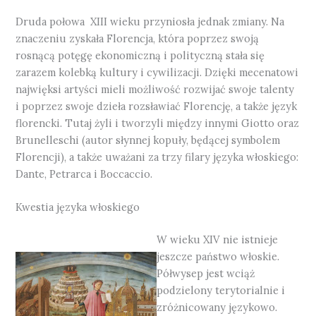
Druda połowa XIII wieku przyniosła jednak zmiany. Na
znaczeniu zyskała Florencja, która poprzez swoją
rosnącą potęgę ekonomiczną i polityczną stała się
zarazem kolebką kultury i cywilizacji. Dzięki mecenatowi
najwięksi artyści mieli możliwość rozwijać swoje talenty
i poprzez swoje dzieła rozsławiać Florencję, a także język
florencki. Tutaj żyli i tworzyli między innymi Giotto oraz
Brunelleschi (autor słynnej kopuły, będącej symbolem
Florencji), a także uważani za trzy filary języka włoskiego:
Dante, Petrarca i Boccaccio.
Kwestia języka włoskiego
W wieku XIV nie istnieje
jeszcze państwo włoskie.
Półwysep jest wciąż
podzielony terytorialnie i
zróżnicowany językowo.