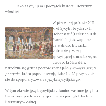
Szkoła sycylijska i początek historii literatury
włoskiej
W pierwszej połowie XIII,
król Sycylii, Fryderyk II
Hohenstauf (Federico II di
Svevia), hojnie wspierał
działalność literacką i
kulturalną. W tej
sprzyjającej atmosferze, na
dworze królewskim,
narodziła się grupa poetów znana jako
sycylijska szkoła
poetycka
, która poprzez swoją działalność przyczyniła
się do spopularyzowania języka sycylijskiego.
W tym okresie język sycylijski zdominował inne języki, a
twórczość poetów sycylijskich dała początek historii
literatury włoskiej.