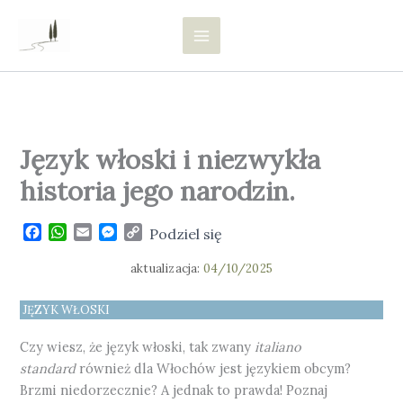
Przejdź
Evia
do
Italiana
treści
Język włoski i niezwykła
historia jego narodzin.
F
W
E
M
C
Podziel się
a
h
m
e
o
c
a
a
s
p
aktualizacja:
04/10/2025
e
t
i
s
y
b
s
l
e
L
JĘZYK WŁOSKI
o
A
n
i
o
p
g
n
Czy wiesz, że język włoski, tak zwany
italiano
k
p
e
k
standard
również dla Włochów jest językiem obcym?
r
Brzmi niedorzecznie? A jednak to prawda! Poznaj