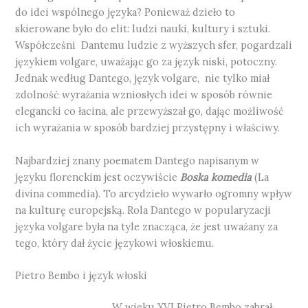
do idei wspólnego języka? Ponieważ dzieło to
skierowane było do elit: ludzi nauki, kultury i sztuki.
Współcześni Dantemu ludzie z wyższych sfer, pogardzali
językiem volgare, uważając go za język niski, potoczny.
Jednak według Dantego, język volgare, nie tylko miał
zdolność wyrażania wzniosłych idei w sposób równie
elegancki co łacina, ale przewyższał go, dając możliwość
ich wyrażania w sposób bardziej przystępny i właściwy.
Najbardziej znany poematem Dantego napisanym w
języku florenckim jest oczywiście
Boska komedia
(La
divina commedia). To arcydzieło wywarło ogromny wpływ
na kulturę europejską. Rola Dantego w popularyzacji
języka volgare była na tyle znacząca, że jest uważany za
tego, który dał życie językowi włoskiemu.
Pietro Bembo i język włoski
W wieku XVI Pietro Bembo zabrał