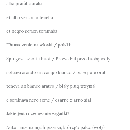
alba pratàlia aràba
et albo versòrio teneba,
et negro sèmen seminaba
Tłumaczenie na włoski / polski:
Spingeva avanti i buoi / Prowadził przed sobą woły
solcava arando un campo bianco / białe pole orał
teneva un bianco aratro / biały pług trzymał
e seminava nero seme / czarne ziarno siał
Jakie jest rozwiązanie zagadki?
Autor miał na myśli pisarza, którego palce (woły)