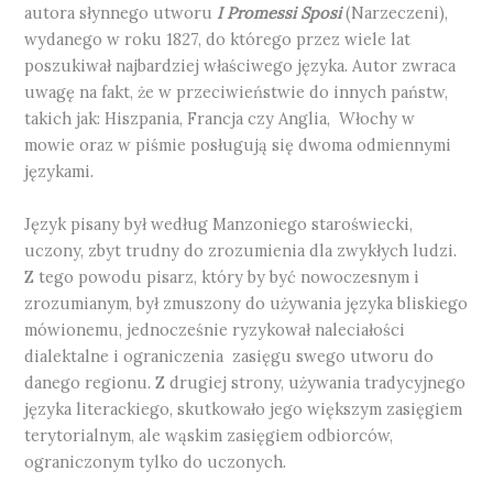
autora słynnego utworu
I Promessi Sposi
(Narzeczeni),
wydanego w roku 1827, do którego przez wiele lat
poszukiwał najbardziej właściwego języka. Autor zwraca
uwagę na fakt, że w przeciwieństwie do innych państw,
takich jak: Hiszpania, Francja czy Anglia, Włochy w
mowie oraz w piśmie posługują się dwoma odmiennymi
językami.
Język pisany był według Manzoniego staroświecki,
uczony, zbyt trudny do zrozumienia dla zwykłych ludzi.
Z tego powodu pisarz, który by być nowoczesnym i
zrozumianym, był zmuszony do używania języka bliskiego
mówionemu, jednocześnie ryzykował naleciałości
dialektalne i ograniczenia zasięgu swego utworu do
danego regionu. Z drugiej strony, używania tradycyjnego
języka literackiego, skutkowało jego większym zasięgiem
terytorialnym, ale wąskim zasięgiem odbiorców,
ograniczonym tylko do uczonych.