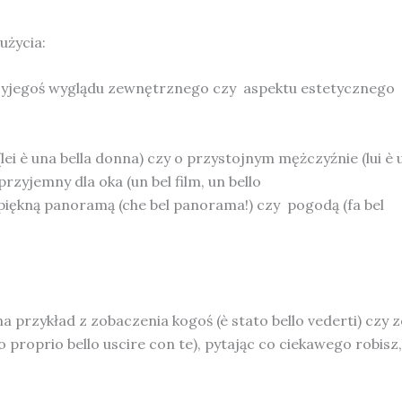
użycia:
zyjegoś wyglądu zewnętrznego czy aspektu estetycznego
ei è una bella donna) czy o przystojnym mężczyźnie (lui è 
 przyjemny dla oka (un bel film, un bello
 piękną panoramą (che bel panorama!) czy pogodą (fa bel
 przykład z zobaczenia kogoś (è stato bello vederti) czy z
 proprio bello uscire con te), pytając co ciekawego robisz,