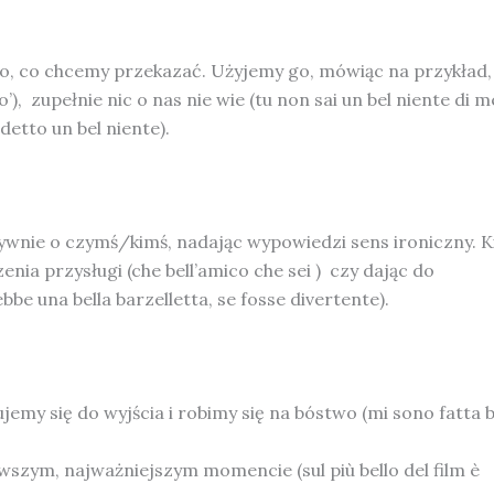
o, co chcemy przekazać. Użyjemy go, mówiąc na przykład,
), zupełnie nic o nas nie wie (tu non sai un bel niente di me
detto un bel niente).
ywnie o czymś/kimś, nadając wypowiedzi sens ironiczny. K
nia przysługi (che bell’amico che sei ) czy dając do
bbe una bella barzelletta, se fosse divertente).
jemy się do wyjścia i robimy się na bóstwo (mi sono fatta b
wszym, najważniejszym momencie (sul più bello del film è