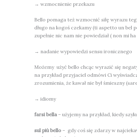
→ wzmocnienie przekazu
Bello pomaga też wzmocnić siłę wyrazu teg
długo na kogoś czekamy (ti aspetto un bel po’
zupełnie nic nam nie powiedział ( non mi ha 
→ nadanie wypowiedzi sensu ironicznego
Możemy użyć bello chcąc wyrazić się negat
na przykład przyjaciel odmówi Ci wyświadcze
zrozumienia, że kawał nie był śmieszny (sare
→ idiomy
farsi bella
– użyjemy na przykład, kiedy szyku
sul più bello
– gdy coś się zdarzy w najcieka