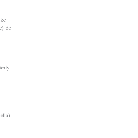
 że
), że
iedy
ella)