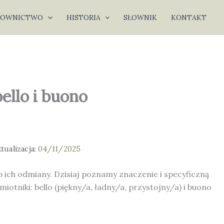
ŁOWNICTWO
HISTORIA
SŁOWNIK
KONTAKT
ello i buono
ktualizacja:
04/11/2025
b ich odmiany. Dzisiaj poznamy znaczenie i specyficzną
iotniki: bello (piękny/a, ładny/a, przystojny/a) i buono