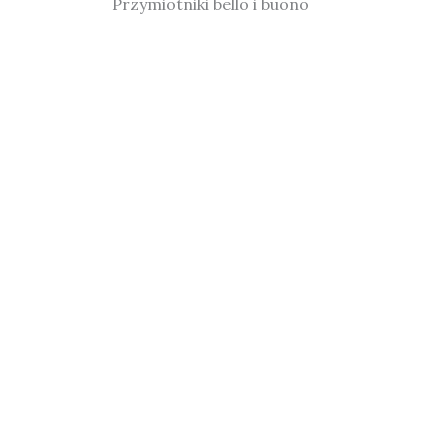
Przymiotniki bello i buono